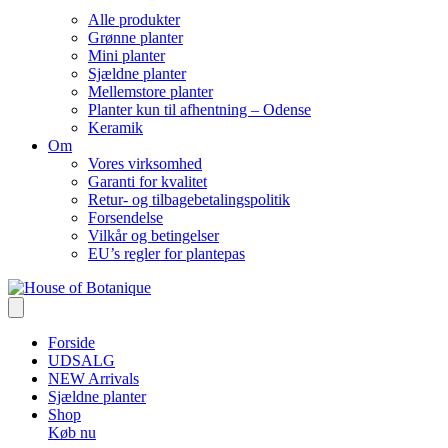
Alle produkter
Grønne planter
Mini planter
Sjældne planter
Mellemstore planter
Planter kun til afhentning – Odense
Keramik
Om
Vores virksomhed
Garanti for kvalitet
Retur- og tilbagebetalingspolitik
Forsendelse
Vilkår og betingelser
EU’s regler for plantepas
Forside
UDSALG
NEW Arrivals
Sjældne planter
Shop
Køb nu