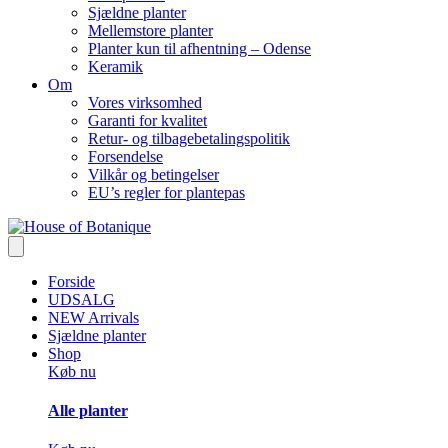
Sjældne planter
Mellemstore planter
Planter kun til afhentning – Odense
Keramik
Om
Vores virksomhed
Garanti for kvalitet
Retur- og tilbagebetalingspolitik
Forsendelse
Vilkår og betingelser
EU’s regler for plantepas
Forside
UDSALG
NEW Arrivals
Sjældne planter
Shop
Køb nu
Alle planter