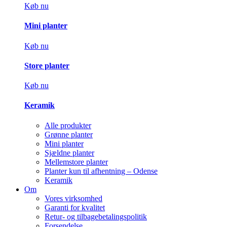
Køb nu
Mini planter
Køb nu
Store planter
Køb nu
Keramik
Alle produkter
Grønne planter
Mini planter
Sjældne planter
Mellemstore planter
Planter kun til afhentning – Odense
Keramik
Om
Vores virksomhed
Garanti for kvalitet
Retur- og tilbagebetalingspolitik
Forsendelse