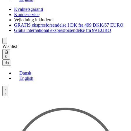
Kvalitetsgaranti
Kundeservice
Vejledning inkluderet
GRATIS ekspresforsendelse I DK fra 499 DKK/67 EURO
Gratis international ekspresforsendelse fra 99 EURO
Wishlist
Open
0
cart
da
Dansk
English
Open
Account
details