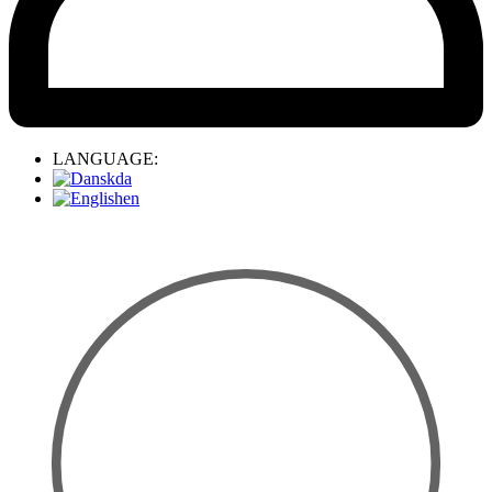
LANGUAGE:
da
en