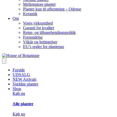
Mellemstore planter
Planter kun til afhentning – Odense
Keramik
Om
Vores virksomhed
Garanti for kvalitet
Retur- og tilbagebetalingspolitik
Forsendelse
Vilkår og betingelser
EU’s regler for plantepas
Forside
UDSALG
NEW Arrivals
Sjældne planter
Shop
Køb nu
Alle planter
Køb nu