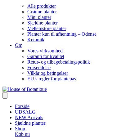
Alle produkter
Grønne planter
Mini planter
Sjældne planter
Mellemstore planter
Planter kun til afhentning – Odense
Keramik
Om
Vores virksomhed
Garanti for kvalitet
Retur- og tilbagebetalingspolitik
Forsendelse
Vilkår og betingelser
EU’s regler for plantepas
Forside
UDSALG
NEW Arrivals
Sjældne planter
Shop
Køb nu