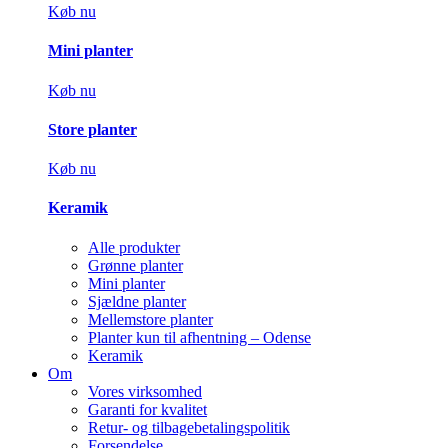
Køb nu
Mini planter
Køb nu
Store planter
Køb nu
Keramik
Alle produkter
Grønne planter
Mini planter
Sjældne planter
Mellemstore planter
Planter kun til afhentning – Odense
Keramik
Om
Vores virksomhed
Garanti for kvalitet
Retur- og tilbagebetalingspolitik
Forsendelse