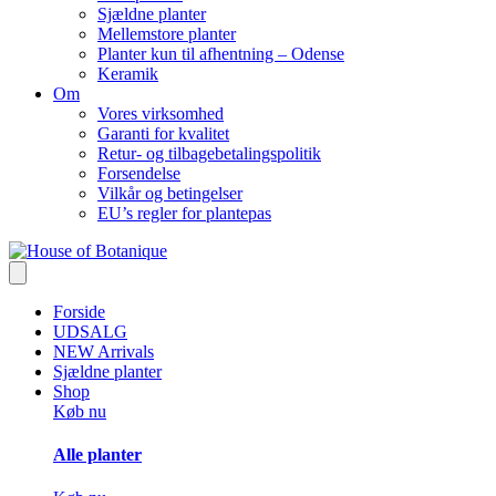
Sjældne planter
Mellemstore planter
Planter kun til afhentning – Odense
Keramik
Om
Vores virksomhed
Garanti for kvalitet
Retur- og tilbagebetalingspolitik
Forsendelse
Vilkår og betingelser
EU’s regler for plantepas
Forside
UDSALG
NEW Arrivals
Sjældne planter
Shop
Køb nu
Alle planter