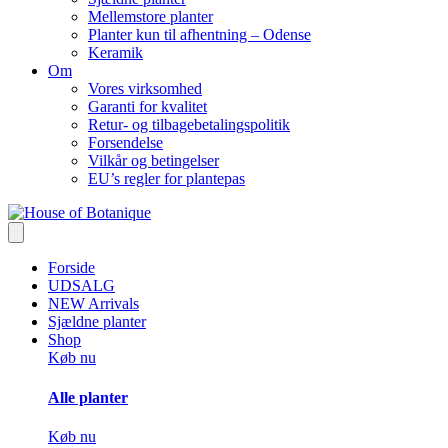
Mellemstore planter
Planter kun til afhentning – Odense
Keramik
Om
Vores virksomhed
Garanti for kvalitet
Retur- og tilbagebetalingspolitik
Forsendelse
Vilkår og betingelser
EU’s regler for plantepas
Forside
UDSALG
NEW Arrivals
Sjældne planter
Shop
Køb nu
Alle planter
Køb nu