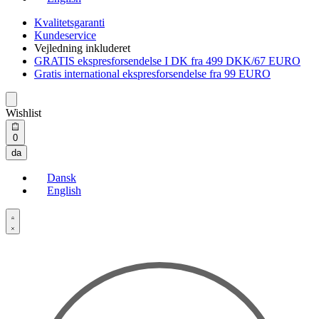
Kvalitetsgaranti
Kundeservice
Vejledning inkluderet
GRATIS ekspresforsendelse I DK fra 499 DKK/67 EURO
Gratis international ekspresforsendelse fra 99 EURO
Wishlist
Open
0
cart
da
Dansk
English
Open
Account
details