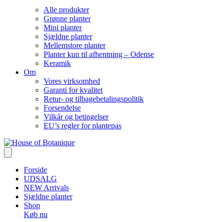
Alle produkter
Grønne planter
Mini planter
Sjældne planter
Mellemstore planter
Planter kun til afhentning – Odense
Keramik
Om
Vores virksomhed
Garanti for kvalitet
Retur- og tilbagebetalingspolitik
Forsendelse
Vilkår og betingelser
EU’s regler for plantepas
Forside
UDSALG
NEW Arrivals
Sjældne planter
Shop
Køb nu