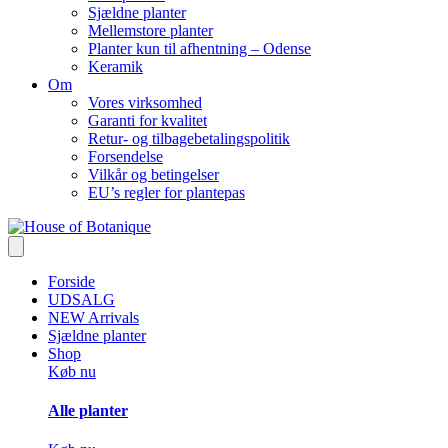
Sjældne planter
Mellemstore planter
Planter kun til afhentning – Odense
Keramik
Om
Vores virksomhed
Garanti for kvalitet
Retur- og tilbagebetalingspolitik
Forsendelse
Vilkår og betingelser
EU’s regler for plantepas
Forside
UDSALG
NEW Arrivals
Sjældne planter
Shop
Køb nu
Alle planter