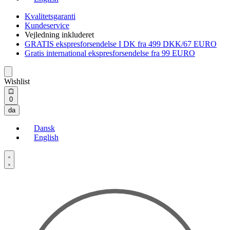
Kvalitetsgaranti
Kundeservice
Vejledning inkluderet
GRATIS ekspresforsendelse I DK fra 499 DKK/67 EURO
Gratis international ekspresforsendelse fra 99 EURO
Wishlist
Open
0
cart
da
Dansk
English
Open
Account
details