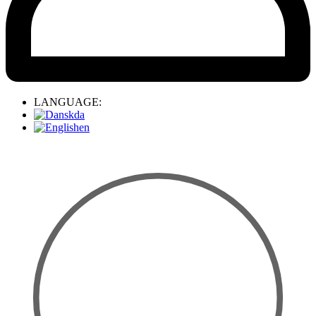
LANGUAGE:
da
en