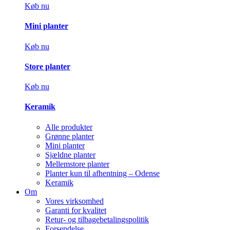
Køb nu
Mini planter
Køb nu
Store planter
Køb nu
Keramik
Alle produkter
Grønne planter
Mini planter
Sjældne planter
Mellemstore planter
Planter kun til afhentning – Odense
Keramik
Om
Vores virksomhed
Garanti for kvalitet
Retur- og tilbagebetalingspolitik
Forsendelse