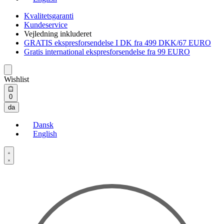
Kvalitetsgaranti
Kundeservice
Vejledning inkluderet
GRATIS ekspresforsendelse I DK fra 499 DKK/67 EURO
Gratis international ekspresforsendelse fra 99 EURO
Wishlist
Open
0
cart
da
Dansk
English
Open
Account
details