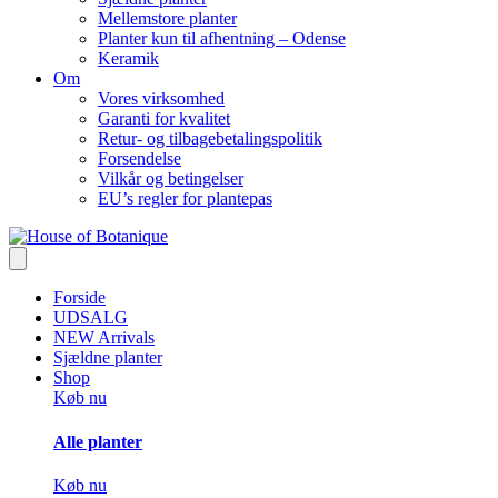
Mellemstore planter
Planter kun til afhentning – Odense
Keramik
Om
Vores virksomhed
Garanti for kvalitet
Retur- og tilbagebetalingspolitik
Forsendelse
Vilkår og betingelser
EU’s regler for plantepas
Forside
UDSALG
NEW Arrivals
Sjældne planter
Shop
Køb nu
Alle planter
Køb nu