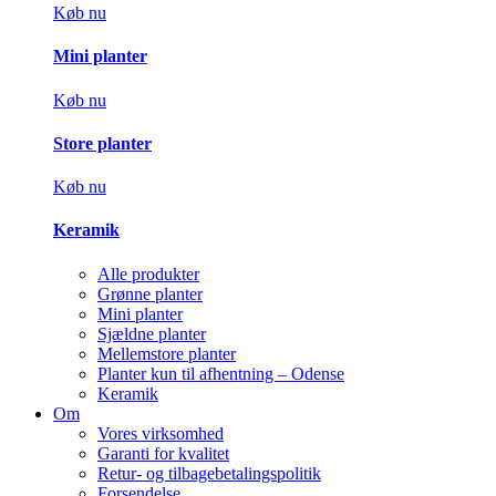
Køb nu
Mini planter
Køb nu
Store planter
Køb nu
Keramik
Alle produkter
Grønne planter
Mini planter
Sjældne planter
Mellemstore planter
Planter kun til afhentning – Odense
Keramik
Om
Vores virksomhed
Garanti for kvalitet
Retur- og tilbagebetalingspolitik
Forsendelse