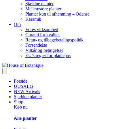
Sjældne planter
Mellemstore planter
Planter kun til afhentning – Odense
Keramik
Om
Vores virksomhed
Garanti for kvalitet
Retur- og tilbagebetalingspolitik
Forsendelse
Vilkår og betingelser
EU’s regler for plantepas
Forside
UDSALG
NEW Arrivals
Sjældne planter
Shop
Køb nu
Alle planter