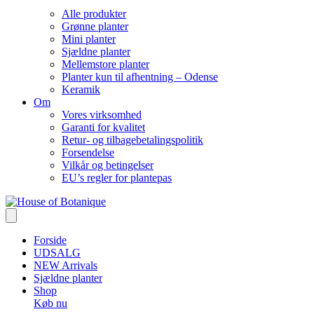
Alle produkter
Grønne planter
Mini planter
Sjældne planter
Mellemstore planter
Planter kun til afhentning – Odense
Keramik
Om
Vores virksomhed
Garanti for kvalitet
Retur- og tilbagebetalingspolitik
Forsendelse
Vilkår og betingelser
EU’s regler for plantepas
Forside
UDSALG
NEW Arrivals
Sjældne planter
Shop
Køb nu