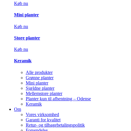
Køb nu
Mini planter
Køb nu
Store planter
Køb nu
Keramik
Alle produkter
Grønne planter
Mini planter
Sjældne planter
Mellemstore planter
Planter kun til afhentning – Odense
Keramik
Om
Vores virksomhed
Garanti for kvalitet
Retur- og tilbagebetalingspolitik
Forsendelse