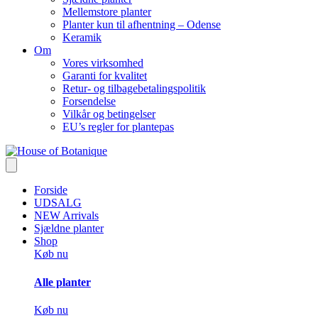
Mellemstore planter
Planter kun til afhentning – Odense
Keramik
Om
Vores virksomhed
Garanti for kvalitet
Retur- og tilbagebetalingspolitik
Forsendelse
Vilkår og betingelser
EU’s regler for plantepas
Forside
UDSALG
NEW Arrivals
Sjældne planter
Shop
Køb nu
Alle planter
Køb nu