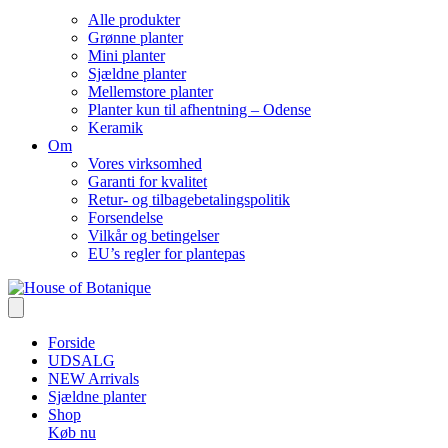
Alle produkter
Grønne planter
Mini planter
Sjældne planter
Mellemstore planter
Planter kun til afhentning – Odense
Keramik
Om
Vores virksomhed
Garanti for kvalitet
Retur- og tilbagebetalingspolitik
Forsendelse
Vilkår og betingelser
EU’s regler for plantepas
Forside
UDSALG
NEW Arrivals
Sjældne planter
Shop
Køb nu