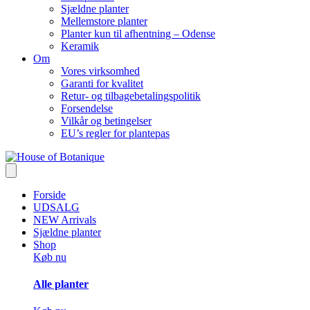
Sjældne planter
Mellemstore planter
Planter kun til afhentning – Odense
Keramik
Om
Vores virksomhed
Garanti for kvalitet
Retur- og tilbagebetalingspolitik
Forsendelse
Vilkår og betingelser
EU’s regler for plantepas
Forside
UDSALG
NEW Arrivals
Sjældne planter
Shop
Køb nu
Alle planter