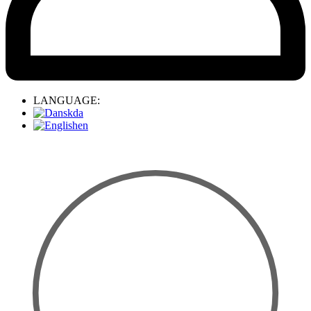
LANGUAGE:
da
en