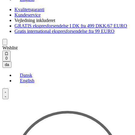
Kvalitetsgaranti
Kundeservice
Vejledning inkluderet
GRATIS ekspresforsendelse I DK fra 499 DKK/67 EURO
Gratis international ekspresforsendelse fra 99 EURO
Wishlist
Open
0
cart
da
Dansk
English
Open
Account
details