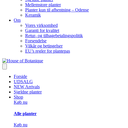
Mellemstore planter
Planter kun til afhentning – Odense
Keramik
Om
Vores virksomhed
Garanti for kvalitet
Retur- og tilbagebetalingspolitik
Forsendelse
Vilkår og betingelser
EU’s regler for plantepas
Forside
UDSALG
NEW Arrivals
Sjældne planter
Shop
Køb nu
Alle planter
Køb nu