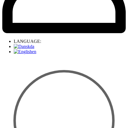
LANGUAGE:
da
en