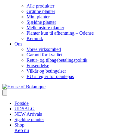
Alle produkter
Grønne planter
Mini planter
Sjældne planter
Mellemstore planter
Planter kun til afhentning – Odense
Keramik
Om
Vores virksomhed
Garanti for kvalitet
Retur- og tilbagebetalingspolitik
Forsendelse
Vilkår og betingelser
EU’s regler for plantepas
Forside
UDSALG
NEW Arrivals
Sjældne planter
Shop
Køb nu