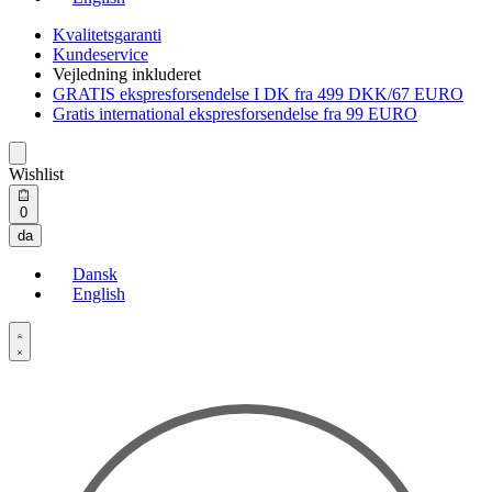
Kvalitetsgaranti
Kundeservice
Vejledning inkluderet
GRATIS ekspresforsendelse I DK fra 499 DKK/67 EURO
Gratis international ekspresforsendelse fra 99 EURO
Wishlist
Open
0
cart
da
Dansk
English
Open
Account
details