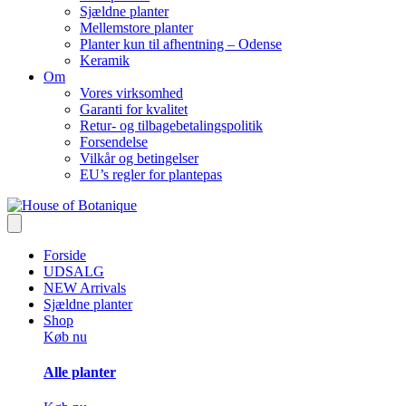
Sjældne planter
Mellemstore planter
Planter kun til afhentning – Odense
Keramik
Om
Vores virksomhed
Garanti for kvalitet
Retur- og tilbagebetalingspolitik
Forsendelse
Vilkår og betingelser
EU’s regler for plantepas
Forside
UDSALG
NEW Arrivals
Sjældne planter
Shop
Køb nu
Alle planter