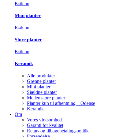
Køb nu
Mini planter
Køb nu
Store planter
Køb nu
Keramik
Alle produkter
Grønne planter
Mini planter
Sjældne planter
Mellemstore planter
Planter kun til afhentning – Odense
Keramik
Om
Vores virksomhed
Garanti for kvalitet
Retur- og tilbagebetalingspolitik
Forsendelse