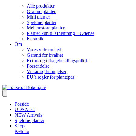
Alle produkter
Grønne planter
Mini planter
Sjældne planter
Mellemstore planter
Planter kun til afhentning – Odense
Keramik
Om
Vores virksomhed
Garanti for kvalitet
Retur- og tilbagebetalingspolitik
Forsendelse
Vilkår og betingelser
EU’s regler for plantepas
Forside
UDSALG
NEW Arrivals
Sjældne planter
Shop
Køb nu