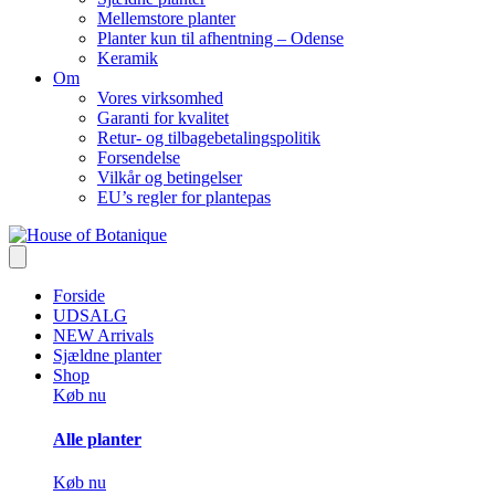
Mellemstore planter
Planter kun til afhentning – Odense
Keramik
Om
Vores virksomhed
Garanti for kvalitet
Retur- og tilbagebetalingspolitik
Forsendelse
Vilkår og betingelser
EU’s regler for plantepas
Forside
UDSALG
NEW Arrivals
Sjældne planter
Shop
Køb nu
Alle planter
Køb nu