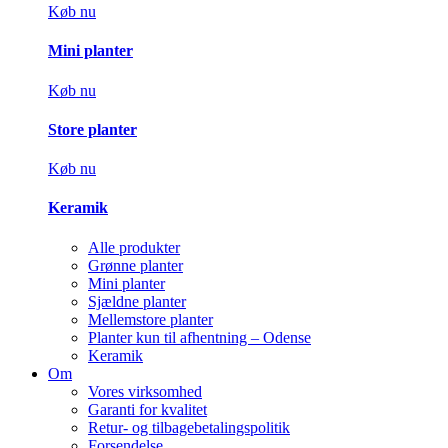
Køb nu
Mini planter
Køb nu
Store planter
Køb nu
Keramik
Alle produkter
Grønne planter
Mini planter
Sjældne planter
Mellemstore planter
Planter kun til afhentning – Odense
Keramik
Om
Vores virksomhed
Garanti for kvalitet
Retur- og tilbagebetalingspolitik
Forsendelse