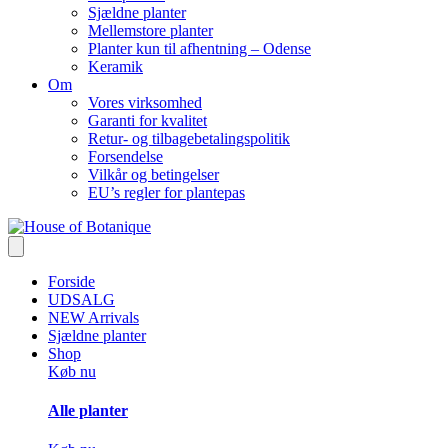
Sjældne planter
Mellemstore planter
Planter kun til afhentning – Odense
Keramik
Om
Vores virksomhed
Garanti for kvalitet
Retur- og tilbagebetalingspolitik
Forsendelse
Vilkår og betingelser
EU’s regler for plantepas
Forside
UDSALG
NEW Arrivals
Sjældne planter
Shop
Køb nu
Alle planter