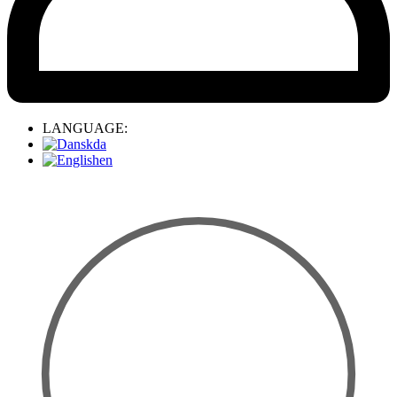
LANGUAGE:
da
en