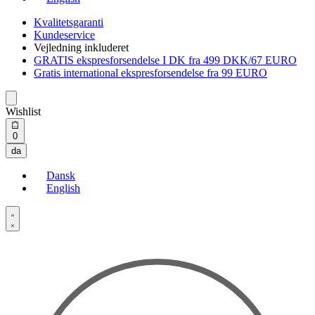
Kvalitetsgaranti
Kundeservice
Vejledning inkluderet
GRATIS ekspresforsendelse I DK fra 499 DKK/67 EURO
Gratis international ekspresforsendelse fra 99 EURO
Wishlist
Open
0
cart
da
Dansk
English
Open
Account
details