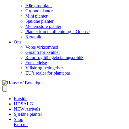
Alle produkter
Grønne planter
Mini planter
Sjældne planter
Mellemstore planter
Planter kun til afhentning – Odense
Keramik
Om
Vores virksomhed
Garanti for kvalitet
Retur- og tilbagebetalingspolitik
Forsendelse
Vilkår og betingelser
EU’s regler for plantepas
Forside
UDSALG
NEW Arrivals
Sjældne planter
Shop
Køb nu