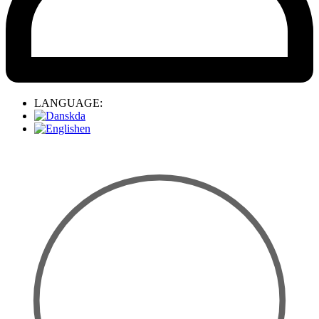
LANGUAGE:
da
en