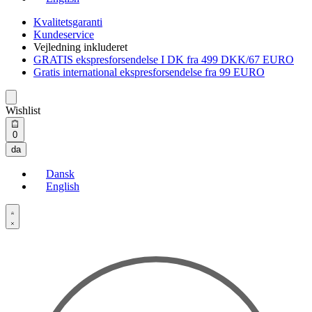
Kvalitetsgaranti
Kundeservice
Vejledning inkluderet
GRATIS ekspresforsendelse I DK fra 499 DKK/67 EURO
Gratis international ekspresforsendelse fra 99 EURO
Wishlist
Open
0
cart
da
Dansk
English
Open
Account
details