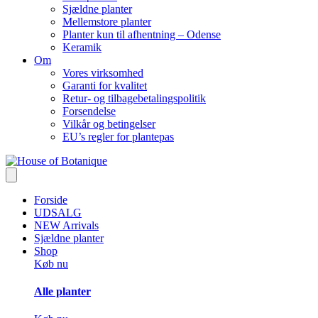
Sjældne planter
Mellemstore planter
Planter kun til afhentning – Odense
Keramik
Om
Vores virksomhed
Garanti for kvalitet
Retur- og tilbagebetalingspolitik
Forsendelse
Vilkår og betingelser
EU’s regler for plantepas
Forside
UDSALG
NEW Arrivals
Sjældne planter
Shop
Køb nu
Alle planter