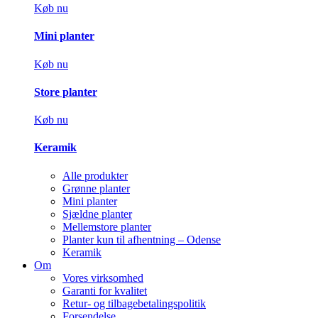
Køb nu
Mini planter
Køb nu
Store planter
Køb nu
Keramik
Alle produkter
Grønne planter
Mini planter
Sjældne planter
Mellemstore planter
Planter kun til afhentning – Odense
Keramik
Om
Vores virksomhed
Garanti for kvalitet
Retur- og tilbagebetalingspolitik
Forsendelse