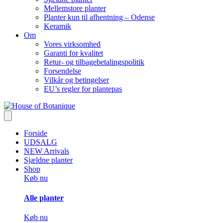
Mellemstore planter
Planter kun til afhentning – Odense
Keramik
Om
Vores virksomhed
Garanti for kvalitet
Retur- og tilbagebetalingspolitik
Forsendelse
Vilkår og betingelser
EU’s regler for plantepas
Forside
UDSALG
NEW Arrivals
Sjældne planter
Shop
Køb nu
Alle planter
Køb nu