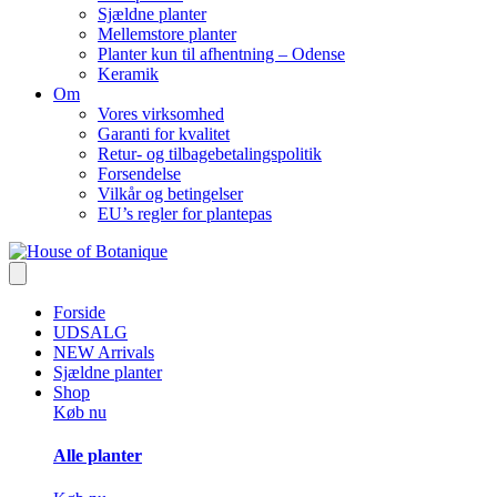
Sjældne planter
Mellemstore planter
Planter kun til afhentning – Odense
Keramik
Om
Vores virksomhed
Garanti for kvalitet
Retur- og tilbagebetalingspolitik
Forsendelse
Vilkår og betingelser
EU’s regler for plantepas
Forside
UDSALG
NEW Arrivals
Sjældne planter
Shop
Køb nu
Alle planter