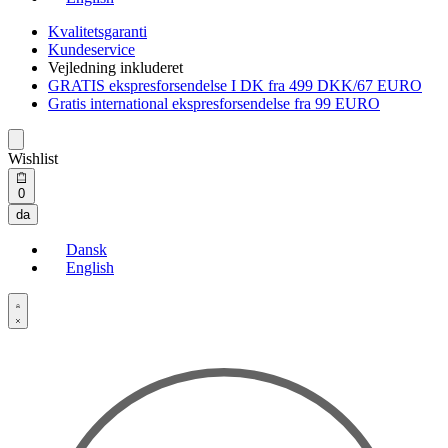
Kvalitetsgaranti
Kundeservice
Vejledning inkluderet
GRATIS ekspresforsendelse I DK fra 499 DKK/67 EURO
Gratis international ekspresforsendelse fra 99 EURO
Wishlist
Open
0
cart
da
Dansk
English
Open
Account
details