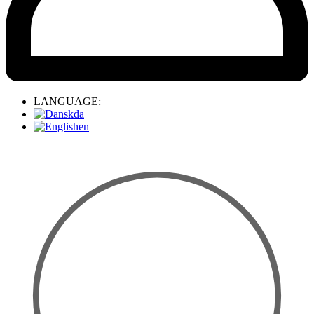
LANGUAGE:
da
en