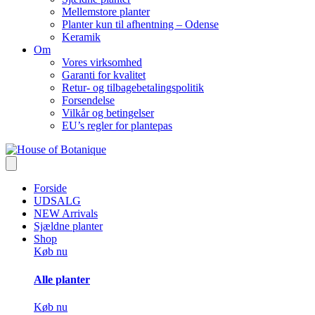
Mellemstore planter
Planter kun til afhentning – Odense
Keramik
Om
Vores virksomhed
Garanti for kvalitet
Retur- og tilbagebetalingspolitik
Forsendelse
Vilkår og betingelser
EU’s regler for plantepas
Forside
UDSALG
NEW Arrivals
Sjældne planter
Shop
Køb nu
Alle planter
Køb nu