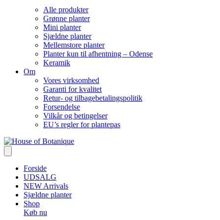
Alle produkter
Grønne planter
Mini planter
Sjældne planter
Mellemstore planter
Planter kun til afhentning – Odense
Keramik
Om
Vores virksomhed
Garanti for kvalitet
Retur- og tilbagebetalingspolitik
Forsendelse
Vilkår og betingelser
EU’s regler for plantepas
Forside
UDSALG
NEW Arrivals
Sjældne planter
Shop
Køb nu