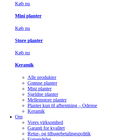
Køb nu
Mini planter
Køb nu
Store planter
Køb nu
Keramik
Alle produkter
Grønne planter
Mini planter
Sjældne planter
Mellemstore planter
Planter kun til afhentning – Odense
Keramik
Om
Vores virksomhed
Garanti for kvalitet
Retur- og tilbagebetalingspolitik
Forsendelse