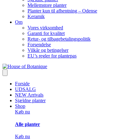
Mellemstore planter
Planter kun til afhentning – Odense
Keramik
Om
Vores virksomhed
Garanti for kvalitet
Retur- og tilbagebetalingspolitik
Forsendelse
Vilkår og betingelser
EU’s regler for plantepas
Forside
UDSALG
NEW Arrivals
Sjældne planter
Shop
Køb nu
Alle planter
Køb nu