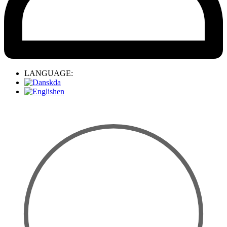
LANGUAGE:
da
en