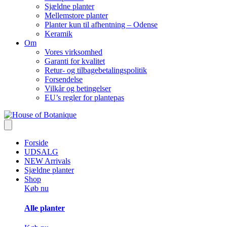
Sjældne planter
Mellemstore planter
Planter kun til afhentning – Odense
Keramik
Om
Vores virksomhed
Garanti for kvalitet
Retur- og tilbagebetalingspolitik
Forsendelse
Vilkår og betingelser
EU’s regler for plantepas
Forside
UDSALG
NEW Arrivals
Sjældne planter
Shop
Køb nu
Alle planter