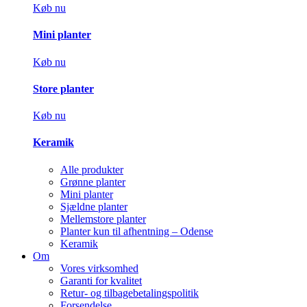
Køb nu
Mini planter
Køb nu
Store planter
Køb nu
Keramik
Alle produkter
Grønne planter
Mini planter
Sjældne planter
Mellemstore planter
Planter kun til afhentning – Odense
Keramik
Om
Vores virksomhed
Garanti for kvalitet
Retur- og tilbagebetalingspolitik
Forsendelse