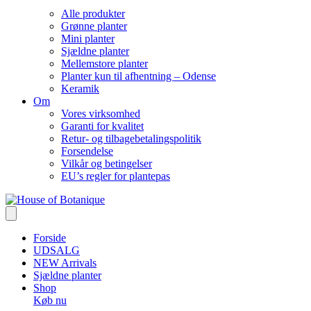
Alle produkter
Grønne planter
Mini planter
Sjældne planter
Mellemstore planter
Planter kun til afhentning – Odense
Keramik
Om
Vores virksomhed
Garanti for kvalitet
Retur- og tilbagebetalingspolitik
Forsendelse
Vilkår og betingelser
EU’s regler for plantepas
Forside
UDSALG
NEW Arrivals
Sjældne planter
Shop
Køb nu