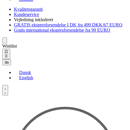
Kvalitetsgaranti
Kundeservice
Vejledning inkluderet
GRATIS ekspresforsendelse I DK fra 499 DKK/67 EURO
Gratis international ekspresforsendelse fra 99 EURO
Wishlist
Open
0
cart
da
Dansk
English
Open
Account
details