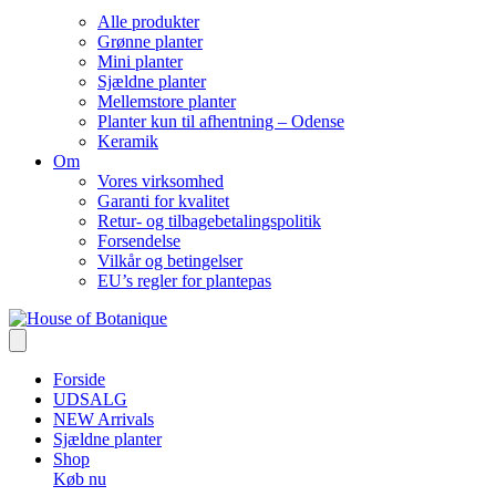
Alle produkter
Grønne planter
Mini planter
Sjældne planter
Mellemstore planter
Planter kun til afhentning – Odense
Keramik
Om
Vores virksomhed
Garanti for kvalitet
Retur- og tilbagebetalingspolitik
Forsendelse
Vilkår og betingelser
EU’s regler for plantepas
Forside
UDSALG
NEW Arrivals
Sjældne planter
Shop
Køb nu