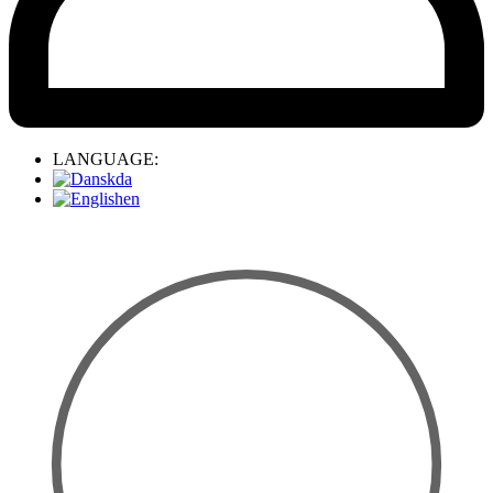
LANGUAGE:
da
en