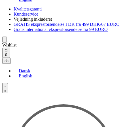
Kvalitetsgaranti
Kundeservice
Vejledning inkluderet
GRATIS ekspresforsendelse I DK fra 499 DKK/67 EURO
Gratis international ekspresforsendelse fra 99 EURO
Wishlist
Open
0
cart
da
Dansk
English
Open
Account
details