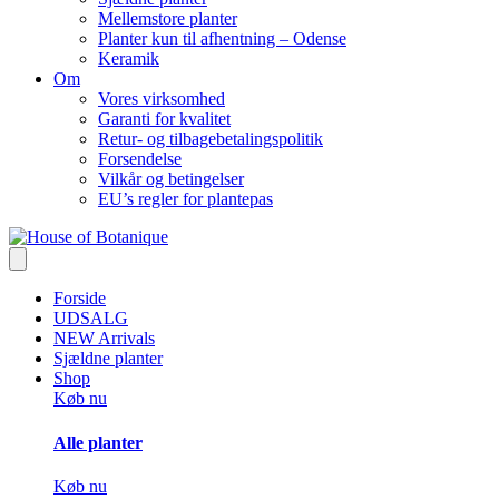
Mellemstore planter
Planter kun til afhentning – Odense
Keramik
Om
Vores virksomhed
Garanti for kvalitet
Retur- og tilbagebetalingspolitik
Forsendelse
Vilkår og betingelser
EU’s regler for plantepas
Forside
UDSALG
NEW Arrivals
Sjældne planter
Shop
Køb nu
Alle planter
Køb nu