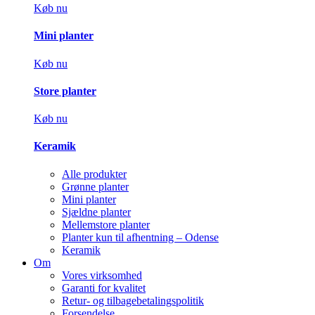
Køb nu
Mini planter
Køb nu
Store planter
Køb nu
Keramik
Alle produkter
Grønne planter
Mini planter
Sjældne planter
Mellemstore planter
Planter kun til afhentning – Odense
Keramik
Om
Vores virksomhed
Garanti for kvalitet
Retur- og tilbagebetalingspolitik
Forsendelse