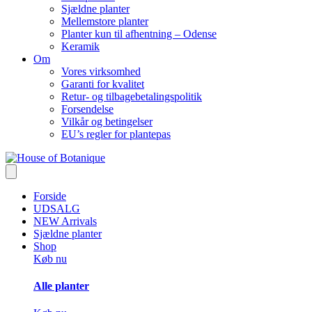
Sjældne planter
Mellemstore planter
Planter kun til afhentning – Odense
Keramik
Om
Vores virksomhed
Garanti for kvalitet
Retur- og tilbagebetalingspolitik
Forsendelse
Vilkår og betingelser
EU’s regler for plantepas
Forside
UDSALG
NEW Arrivals
Sjældne planter
Shop
Køb nu
Alle planter