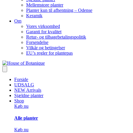
Mellemstore planter
Planter kun til afhentning – Odense
Keramik
Om
Vores virksomhed
Garanti for kvalitet
Retur- og tilbagebetalingspolitik
Forsendelse
Vilkår og betingelser
EU’s regler for plantepas
Forside
UDSALG
NEW Arrivals
Sjældne planter
Shop
Køb nu
Alle planter
Køb nu