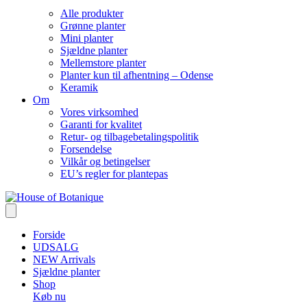
Alle produkter
Grønne planter
Mini planter
Sjældne planter
Mellemstore planter
Planter kun til afhentning – Odense
Keramik
Om
Vores virksomhed
Garanti for kvalitet
Retur- og tilbagebetalingspolitik
Forsendelse
Vilkår og betingelser
EU’s regler for plantepas
Forside
UDSALG
NEW Arrivals
Sjældne planter
Shop
Køb nu