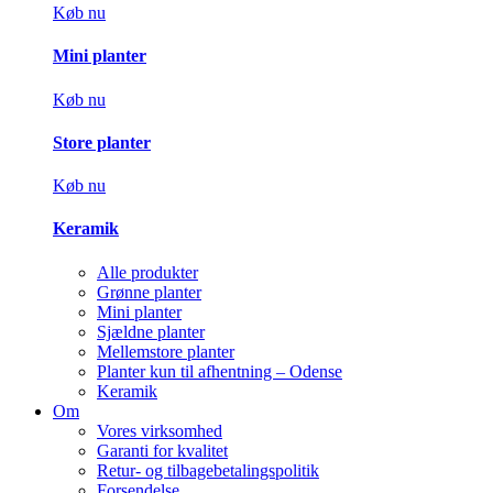
Køb nu
Mini planter
Køb nu
Store planter
Køb nu
Keramik
Alle produkter
Grønne planter
Mini planter
Sjældne planter
Mellemstore planter
Planter kun til afhentning – Odense
Keramik
Om
Vores virksomhed
Garanti for kvalitet
Retur- og tilbagebetalingspolitik
Forsendelse