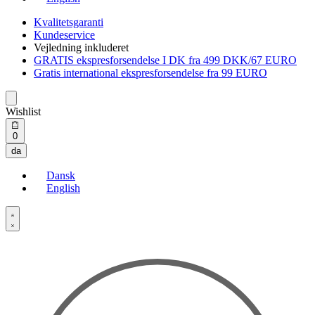
Kvalitetsgaranti
Kundeservice
Vejledning inkluderet
GRATIS ekspresforsendelse I DK fra 499 DKK/67 EURO
Gratis international ekspresforsendelse fra 99 EURO
Wishlist
Open
0
cart
da
Dansk
English
Open
Account
details