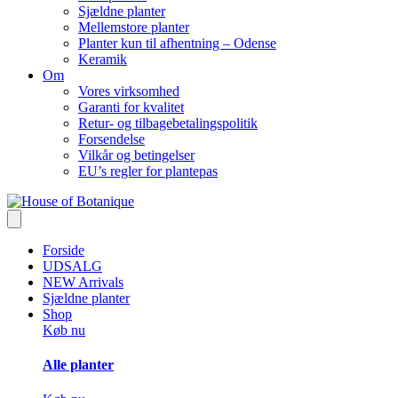
Sjældne planter
Mellemstore planter
Planter kun til afhentning – Odense
Keramik
Om
Vores virksomhed
Garanti for kvalitet
Retur- og tilbagebetalingspolitik
Forsendelse
Vilkår og betingelser
EU’s regler for plantepas
Forside
UDSALG
NEW Arrivals
Sjældne planter
Shop
Køb nu
Alle planter