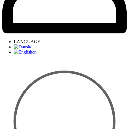
LANGUAGE:
da
en