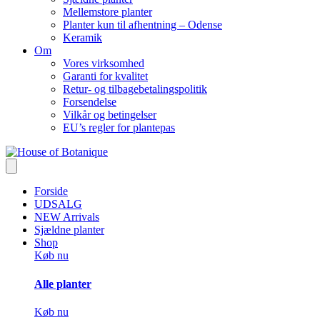
Mellemstore planter
Planter kun til afhentning – Odense
Keramik
Om
Vores virksomhed
Garanti for kvalitet
Retur- og tilbagebetalingspolitik
Forsendelse
Vilkår og betingelser
EU’s regler for plantepas
Forside
UDSALG
NEW Arrivals
Sjældne planter
Shop
Køb nu
Alle planter
Køb nu