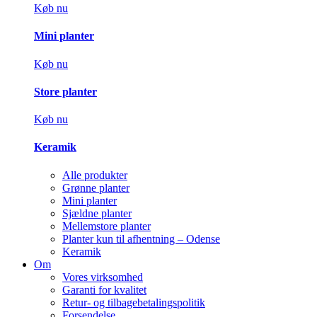
Køb nu
Mini planter
Køb nu
Store planter
Køb nu
Keramik
Alle produkter
Grønne planter
Mini planter
Sjældne planter
Mellemstore planter
Planter kun til afhentning – Odense
Keramik
Om
Vores virksomhed
Garanti for kvalitet
Retur- og tilbagebetalingspolitik
Forsendelse