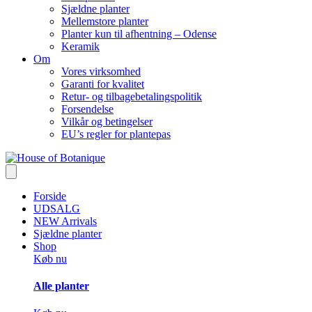
Sjældne planter
Mellemstore planter
Planter kun til afhentning – Odense
Keramik
Om
Vores virksomhed
Garanti for kvalitet
Retur- og tilbagebetalingspolitik
Forsendelse
Vilkår og betingelser
EU’s regler for plantepas
Forside
UDSALG
NEW Arrivals
Sjældne planter
Shop
Køb nu
Alle planter