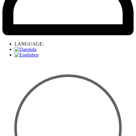
LANGUAGE:
da
en