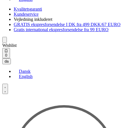
Kvalitetsgaranti
Kundeservice
Vejledning inkluderet
GRATIS ekspresforsendelse I DK fra 499 DKK/67 EURO
Gratis international ekspresforsendelse fra 99 EURO
Wishlist
Open
0
cart
da
Dansk
English
Open
Account
details