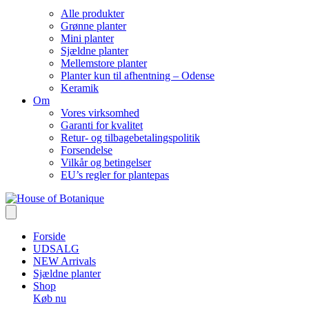
Alle produkter
Grønne planter
Mini planter
Sjældne planter
Mellemstore planter
Planter kun til afhentning – Odense
Keramik
Om
Vores virksomhed
Garanti for kvalitet
Retur- og tilbagebetalingspolitik
Forsendelse
Vilkår og betingelser
EU’s regler for plantepas
Forside
UDSALG
NEW Arrivals
Sjældne planter
Shop
Køb nu