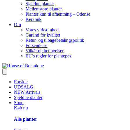
Sjældne planter
Mellemstore planter
Planter kun til afhentning – Odense
Keramik
Om
Vores virksomhed
Garanti for kvalitet
Retur- og tilbagebetalingspolitik
Forsendelse
Vilkår og betingelser
EU’s regler for plantepas
Forside
UDSALG
NEW Arrivals
Sjældne planter
Shop
Køb nu
Alle planter