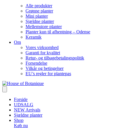
Alle produkter
Grønne planter
Mini planter
Sjældne planter
Mellemstore planter
Planter kun til afhentning – Odense
Keramik
Om
Vores virksomhed
Garanti for kvalitet
Retur- og tilbagebetalingspolitik
Forsendelse
Vilkår og betingelser
EU’s regler for plantepas
Forside
UDSALG
NEW Arrivals
Sjældne planter
Shop
Køb nu