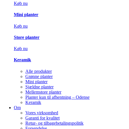
Køb nu
Mini planter
Køb nu
Store planter
Køb nu
Keramik
Alle produkter
Grønne planter
Mini planter
Sjældne planter
Mellemstore planter
Planter kun til afhentning – Odense
Keramik
Om
Vores virksomhed
Garanti for kvalitet
Retur- og tilbagebetalingspolitik
Forsendelse