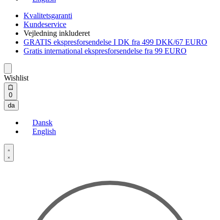
Kvalitetsgaranti
Kundeservice
Vejledning inkluderet
GRATIS ekspresforsendelse I DK fra 499 DKK/67 EURO
Gratis international ekspresforsendelse fra 99 EURO
Wishlist
Open
0
cart
da
Dansk
English
Open
Account
details