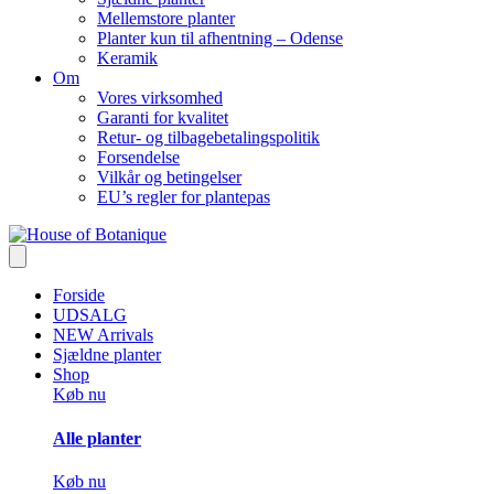
Mellemstore planter
Planter kun til afhentning – Odense
Keramik
Om
Vores virksomhed
Garanti for kvalitet
Retur- og tilbagebetalingspolitik
Forsendelse
Vilkår og betingelser
EU’s regler for plantepas
Forside
UDSALG
NEW Arrivals
Sjældne planter
Shop
Køb nu
Alle planter
Køb nu