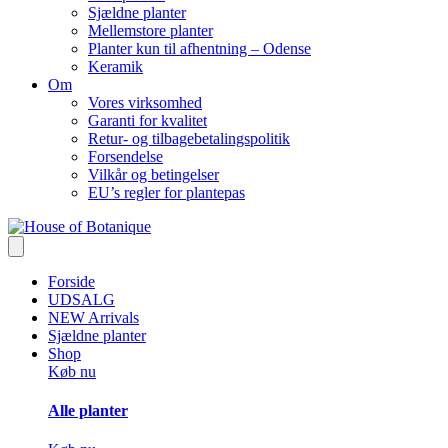
Sjældne planter
Mellemstore planter
Planter kun til afhentning – Odense
Keramik
Om
Vores virksomhed
Garanti for kvalitet
Retur- og tilbagebetalingspolitik
Forsendelse
Vilkår og betingelser
EU’s regler for plantepas
Forside
UDSALG
NEW Arrivals
Sjældne planter
Shop
Køb nu
Alle planter