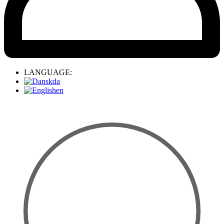
LANGUAGE:
da
en