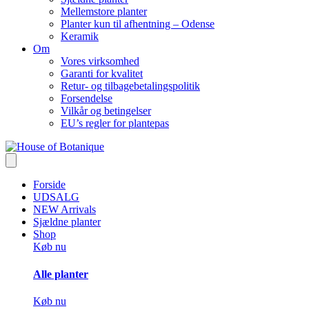
Mellemstore planter
Planter kun til afhentning – Odense
Keramik
Om
Vores virksomhed
Garanti for kvalitet
Retur- og tilbagebetalingspolitik
Forsendelse
Vilkår og betingelser
EU’s regler for plantepas
Forside
UDSALG
NEW Arrivals
Sjældne planter
Shop
Køb nu
Alle planter
Køb nu