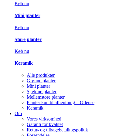
Køb nu
Mini planter
Køb nu
Store planter
Køb nu
Keramik
Alle produkter
Grønne planter
Mini planter
Sjældne planter
Mellemstore planter
Planter kun til afhentning – Odense
Keramik
Om
Vores virksomhed
Garanti for kvalitet
Retur- og tilbagebetalingspolitik
Forsendelse