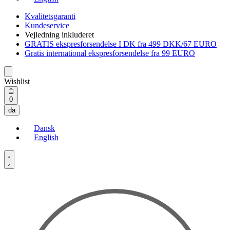
Kvalitetsgaranti
Kundeservice
Vejledning inkluderet
GRATIS ekspresforsendelse I DK fra 499 DKK/67 EURO
Gratis international ekspresforsendelse fra 99 EURO
Wishlist
Open
0
cart
da
Dansk
English
Open
Account
details