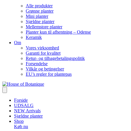
Alle produkter
Grønne planter
Mini planter
Sjældne planter
Mellemstore planter
Planter kun til afhentning – Odense
Keramik
Om
Vores virksomhed
Garanti for kvalitet
Retur- og tilbagebetalingspolitik
Forsendelse
Vilkår og betingelser
EU’s regler for plantepas
Forside
UDSALG
NEW Arrivals
Sjældne planter
Shop
Køb nu