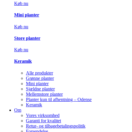
Køb nu
Mini planter
Køb nu
Store planter
Køb nu
Keramik
Alle produkter
Grønne planter
Mini planter
Sjældne planter
Mellemstore planter
Planter kun til afhentning – Odense
Keramik
Om
Vores virksomhed
Garanti for kvalitet
Retur- og tilbagebetalingspolitik
Forsendelse