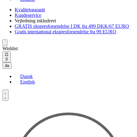
Kvalitetsgaranti
Kundeservice
Vejledning inkluderet
GRATIS ekspresforsendelse I DK fra 499 DKK/67 EURO
Gratis international ekspresforsendelse fra 99 EURO
Wishlist
Open
0
cart
da
Dansk
English
Open
Account
details