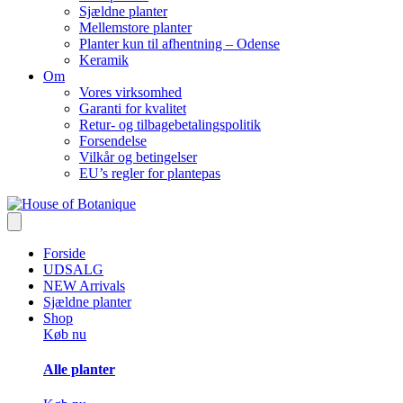
Sjældne planter
Mellemstore planter
Planter kun til afhentning – Odense
Keramik
Om
Vores virksomhed
Garanti for kvalitet
Retur- og tilbagebetalingspolitik
Forsendelse
Vilkår og betingelser
EU’s regler for plantepas
Forside
UDSALG
NEW Arrivals
Sjældne planter
Shop
Køb nu
Alle planter