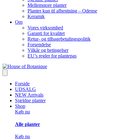
Mellemstore planter
Planter kun til afhentning – Odense
Keramik
Om
Vores virksomhed
Garanti for kvalitet
Retur- og tilbagebetalingspolitik
Forsendelse
Vilkår og betingelser
EU’s regler for plantepas
Forside
UDSALG
NEW Arrivals
Sjældne planter
Shop
Køb nu
Alle planter
Køb nu