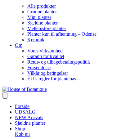
Alle produkter
Grønne planter
Mini planter
Sjældne planter
Mellemstore planter
Planter kun til afhentning – Odense
Keramik
Om
Vores virksomhed
Garanti for kvalitet
Retur- og tilbagebetalingspolitik
Forsendelse
Vilkår og betingelser
EU’s regler for plantepas
Forside
UDSALG
NEW Arrivals
Sjældne planter
Shop
Køb nu