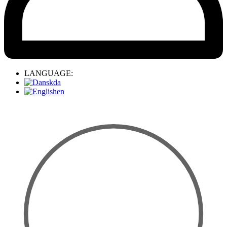
LANGUAGE:
da
en