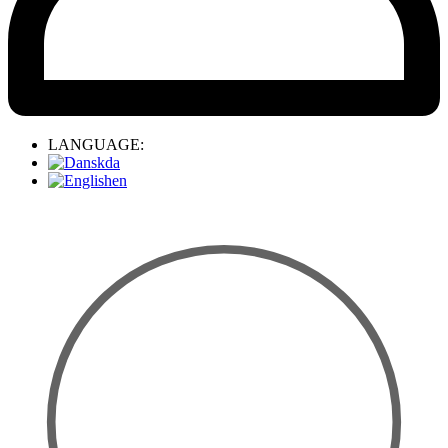
LANGUAGE:
da
en