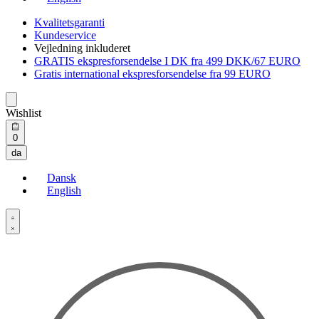
Kvalitetsgaranti
Kundeservice
Vejledning inkluderet
GRATIS ekspresforsendelse I DK fra 499 DKK/67 EURO
Gratis international ekspresforsendelse fra 99 EURO
Wishlist
Open
0
cart
da
Dansk
English
Open
Account
details