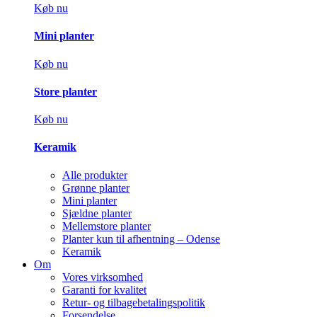
Køb nu
Mini planter
Køb nu
Store planter
Køb nu
Keramik
Alle produkter
Grønne planter
Mini planter
Sjældne planter
Mellemstore planter
Planter kun til afhentning – Odense
Keramik
Om
Vores virksomhed
Garanti for kvalitet
Retur- og tilbagebetalingspolitik
Forsendelse