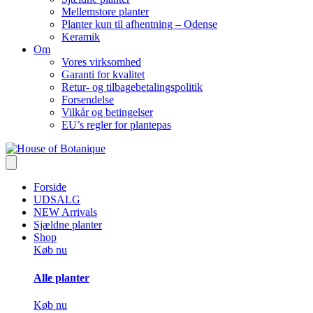
Mellemstore planter
Planter kun til afhentning – Odense
Keramik
Om
Vores virksomhed
Garanti for kvalitet
Retur- og tilbagebetalingspolitik
Forsendelse
Vilkår og betingelser
EU’s regler for plantepas
Forside
UDSALG
NEW Arrivals
Sjældne planter
Shop
Køb nu
Alle planter
Køb nu