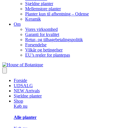
Sjældne planter
Mellemstore planter
Planter kun til afhentning – Odense
Keramik
Om
Vores virksomhed
Garanti for kvalitet
Retur- og tilbagebetalingspolitik
Forsendelse
Vilkår og betingelser
EU’s regler for plantepas
Forside
UDSALG
NEW Arrivals
Sjældne planter
Shop
Køb nu
Alle planter