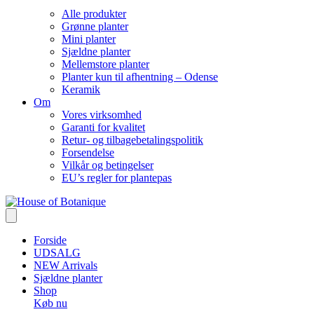
Alle produkter
Grønne planter
Mini planter
Sjældne planter
Mellemstore planter
Planter kun til afhentning – Odense
Keramik
Om
Vores virksomhed
Garanti for kvalitet
Retur- og tilbagebetalingspolitik
Forsendelse
Vilkår og betingelser
EU’s regler for plantepas
Forside
UDSALG
NEW Arrivals
Sjældne planter
Shop
Køb nu