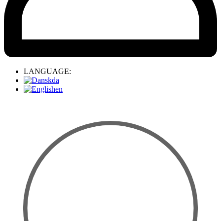
LANGUAGE:
da
en