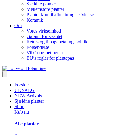
Sjældne planter
Mellemstore planter
Planter kun til afhentning – Odense
Keramik
Om
Vores virksomhed
Garanti for kvalitet
Retur- og tilbagebetalingspolitik
Forsendelse
Vilkår og betingelser
EU’s regler for plantepas
Forside
UDSALG
NEW Arrivals
Sjældne planter
Shop
Køb nu
Alle planter