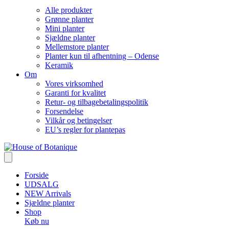
Alle produkter
Grønne planter
Mini planter
Sjældne planter
Mellemstore planter
Planter kun til afhentning – Odense
Keramik
Om
Vores virksomhed
Garanti for kvalitet
Retur- og tilbagebetalingspolitik
Forsendelse
Vilkår og betingelser
EU’s regler for plantepas
Forside
UDSALG
NEW Arrivals
Sjældne planter
Shop
Køb nu