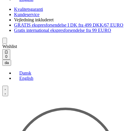
Kvalitetsgaranti
Kundeservice
Vejledning inkluderet
GRATIS ekspresforsendelse I DK fra 499 DKK/67 EURO
Gratis international ekspresforsendelse fra 99 EURO
Wishlist
Open
0
cart
da
Dansk
English
Open
Account
details