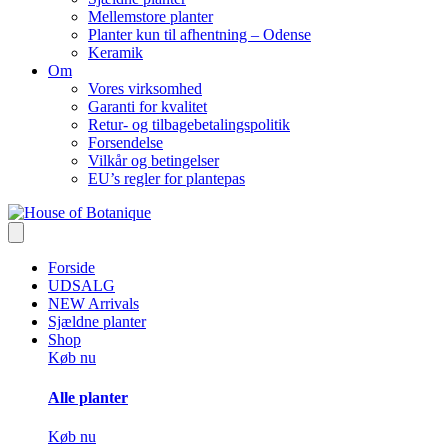
Mellemstore planter
Planter kun til afhentning – Odense
Keramik
Om
Vores virksomhed
Garanti for kvalitet
Retur- og tilbagebetalingspolitik
Forsendelse
Vilkår og betingelser
EU’s regler for plantepas
Forside
UDSALG
NEW Arrivals
Sjældne planter
Shop
Køb nu
Alle planter
Køb nu