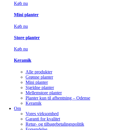
Køb nu
Mini planter
Køb nu
Store planter
Køb nu
Keramik
Alle produkter
Grønne planter
Mini planter
Sjældne planter
Mellemstore planter
Planter kun til afhentning – Odense
Keramik
Om
Vores virksomhed
Garanti for kvalitet
Retur- og tilbagebetalingspolitik
Forsendelse