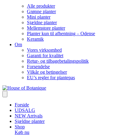
Alle produkter
Grønne planter
Mini planter
Sjældne planter
Mellemstore planter
Planter kun til afhentning – Odense
Keramik
Om
Vores virksomhed
Garanti for kvalitet
Retur- og tilbagebetalingspolitik
Forsendelse
Vilkår og betingelser
EU’s regler for plantepas
Forside
UDSALG
NEW Arrivals
Sjældne planter
Shop
Køb nu