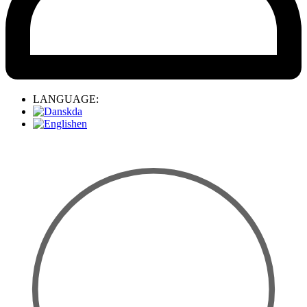
LANGUAGE:
da
en