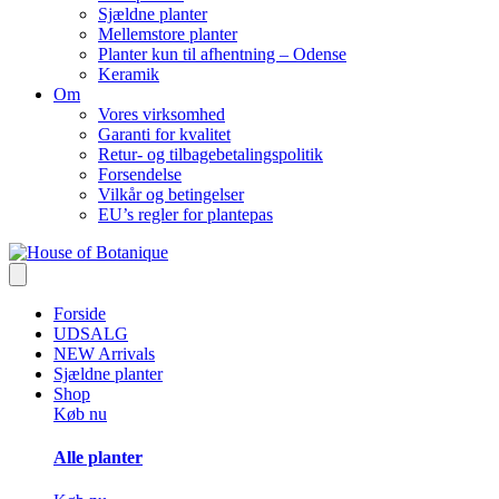
Sjældne planter
Mellemstore planter
Planter kun til afhentning – Odense
Keramik
Om
Vores virksomhed
Garanti for kvalitet
Retur- og tilbagebetalingspolitik
Forsendelse
Vilkår og betingelser
EU’s regler for plantepas
Forside
UDSALG
NEW Arrivals
Sjældne planter
Shop
Køb nu
Alle planter