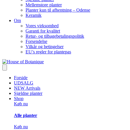
Mellemstore planter
Planter kun til afhentning – Odense
Keramik
Om
Vores virksomhed
Garanti for kvalitet
Retur- og tilbagebetalingspolitik
Forsendelse
Vilkår og betingelser
EU’s regler for plantepas
Forside
UDSALG
NEW Arrivals
Sjældne planter
Shop
Køb nu
Alle planter
Køb nu