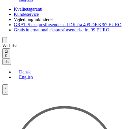
Kvalitetsgaranti
Kundeservice
Vejledning inkluderet
GRATIS ekspresforsendelse I DK fra 499 DKK/67 EURO
Gratis international ekspresforsendelse fra 99 EURO
Wishlist
Open
0
cart
da
Dansk
English
Open
Account
details