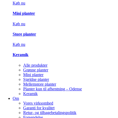
Køb nu
Mini planter
Køb nu
Store planter
Køb nu
Keramik
Alle produkter
Grønne planter
Mini planter
Sjældne planter
Mellemstore planter
Planter kun til afhentning – Odense
Keramik
Om
Vores virksomhed
Garanti for kvalitet
Retur- og tilbagebetalingspolitik
Forsendelse