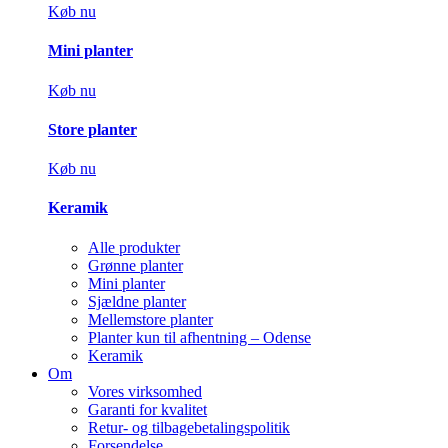
Køb nu
Mini planter
Køb nu
Store planter
Køb nu
Keramik
Alle produkter
Grønne planter
Mini planter
Sjældne planter
Mellemstore planter
Planter kun til afhentning – Odense
Keramik
Om
Vores virksomhed
Garanti for kvalitet
Retur- og tilbagebetalingspolitik
Forsendelse