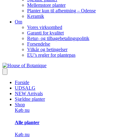
Mellemstore planter
Planter kun til afhentning – Odense
Keramik
Om
Vores virksomhed
Garanti for kvalitet
Retur- og tilbagebetalingspolitik
Forsendelse
Vilkår og betingelser
EU’s regler for plantepas
Forside
UDSALG
NEW Arrivals
Sjældne planter
Shop
Køb nu
Alle planter
Køb nu