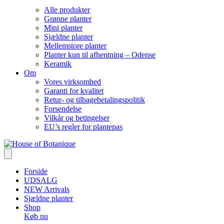
Alle produkter
Grønne planter
Mini planter
Sjældne planter
Mellemstore planter
Planter kun til afhentning – Odense
Keramik
Om
Vores virksomhed
Garanti for kvalitet
Retur- og tilbagebetalingspolitik
Forsendelse
Vilkår og betingelser
EU’s regler for plantepas
Forside
UDSALG
NEW Arrivals
Sjældne planter
Shop
Køb nu