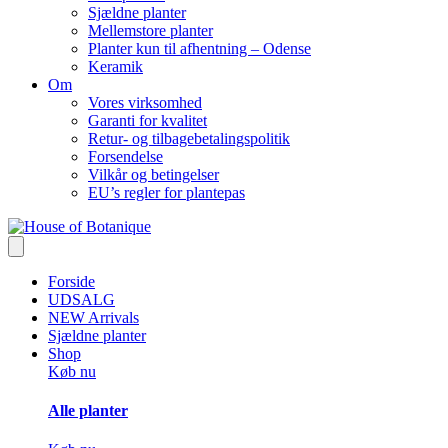
Sjældne planter
Mellemstore planter
Planter kun til afhentning – Odense
Keramik
Om
Vores virksomhed
Garanti for kvalitet
Retur- og tilbagebetalingspolitik
Forsendelse
Vilkår og betingelser
EU’s regler for plantepas
Forside
UDSALG
NEW Arrivals
Sjældne planter
Shop
Køb nu
Alle planter