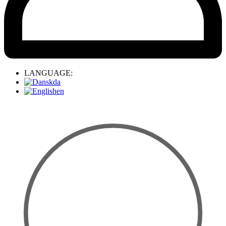
LANGUAGE:
da
en