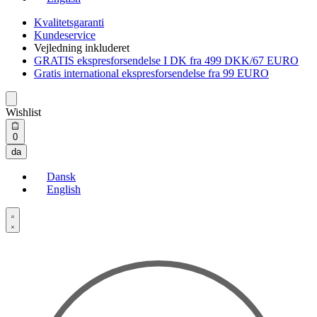
Kvalitetsgaranti
Kundeservice
Vejledning inkluderet
GRATIS ekspresforsendelse I DK fra 499 DKK/67 EURO
Gratis international ekspresforsendelse fra 99 EURO
Wishlist
Open
0
cart
da
Dansk
English
Open
Account
details